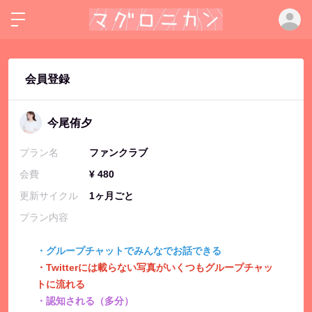
ロ
会員登録
今尾侑夕
プラン名
ファンクラブ
会費
¥ 480
更新サイクル
1ヶ月ごと
プラン内容
・グループチャットでみんなでお話できる
・Twitterには載らない写真がいくつもグループチャッ
トに流れる
・認知される（多分）