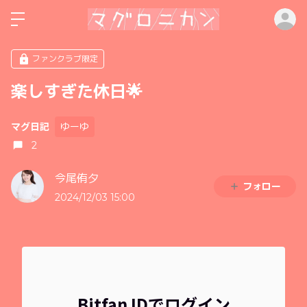
ロ
ファンクラブ限定
楽しすぎた休日🌟
ゆーゆ
マグ日記
2
今尾侑夕
フォロー
2024/12/03 15:00
Bitfan IDでログイン